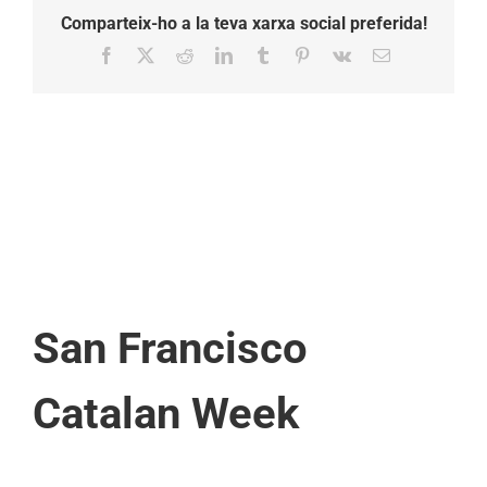
Comparteix-ho a la teva xarxa social preferida!
Facebook
X
Reddit
LinkedIn
Tumblr
Pinterest
Vk
Email:
San Francisco
Catalan Week