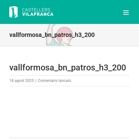
Skip
to
content
vallformosa_bn_patros_h3_200
vallformosa_bn_patros_h3_200
a
18 agost 2025
|
Comentaris tancats
vallformosa_bn_patros_h3_200