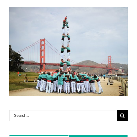
Search
for: