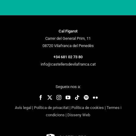
Cal Figarot
Carrer del General Prim, 11
08720 Vilafranca del Penedès
+34 681 02 73 80
info@castellersdevilafranca.cat
Segueix-nos a:
Avís legal
|
Política de privacitat
|
Política de cookies
|
Termes i
condicions
|
Disseny Web