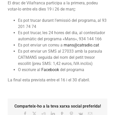
El drac de Vilafranca participa a la primera, podeu
votar-lo entre els dies 19 i 26 de març:
Es pot trucar durant l’emissió del programa, al 93
201 74 74
Es pot trucar, les 24 hores del dia, al contestador
automàtic del programa «Mans», 934 144 166
Es pot enviar un correu a
mans@catradio.cat
Es pot enviar un SMS al 27033 amb la paraula
CATMANS seguida del nom del petit tresor
escollit (preu SMS: 1,42 euros, IVA inclòs)
O escriure al
Facebook
del programa
La final esta prevista entre el 16 i el 30 d’abril.
Comparteix-ho a la teva xarxa social preferida!
Facebook
X
Reddit
LinkedIn
Tumblr
Pinterest
Vk
Email: