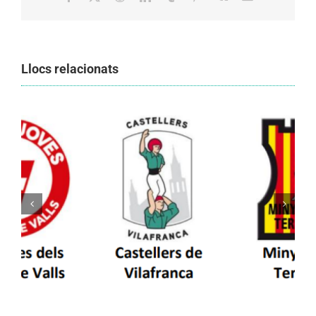
Llocs relacionats
Els Castellers de Vilafranca unieixen tradició i
patrimoni en un viatge de colla a la Vall
d’Aran i a la Vall de Boí