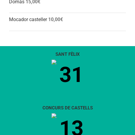
Domàs
15,00
€
Mocador casteller
10,00
€
SANT FÈLIX
31
CONCURS DE CASTELLS
13