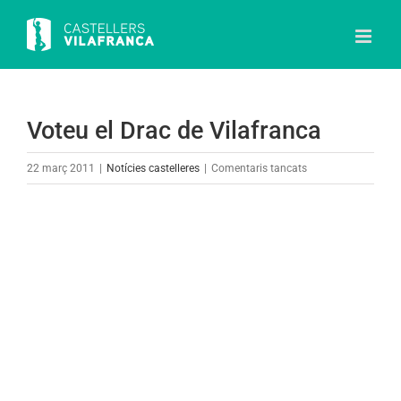
Skip
to
content
Voteu el Drac de Vilafranca
a
22 març 2011
|
Notícies castelleres
|
Comentaris tancats
Voteu
el
View
Drac
Larger
de
Image
Vilafranca