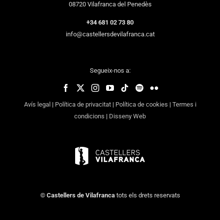
08720 Vilafranca del Penedès
+34 681 02 73 80
info@castellersdevilafranca.cat
Segueix-nos a:
Avís legal
|
Política de privacitat
|
Política de cookies
|
Termes i
condicions
|
Disseny Web
©
Castellers de Vilafranca
tots els drets reservats