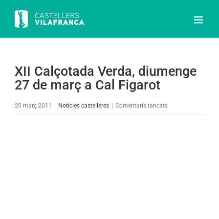
Skip
to
content
XII Calçotada Verda, diumenge
27 de març a Cal Figarot
a
20 març 2011
|
Notícies castelleres
|
Comentaris tancats
XII
Calçotada
View
Verda,
Larger
diumenge
Image
27
de
març
a
Cal