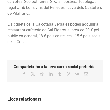
carxofes, 200 botifarres, 2 xais i postres. Tot plegat
regat amb bons vins del Penedès i cava dels Castellers
de Vilafranca.
Els tiquets de la Calçotada Verda es poden adquirir al
restaurant-cafeteria de Cal Figarot al preu de 20 € pel
públic en general, 18 € pels castellers i 15 € pels socis
de la Colla.
Comparteix-ho a la teva xarxa social preferida!
Facebook
X
Reddit
LinkedIn
Tumblr
Pinterest
Vk
Email:
Llocs relacionats