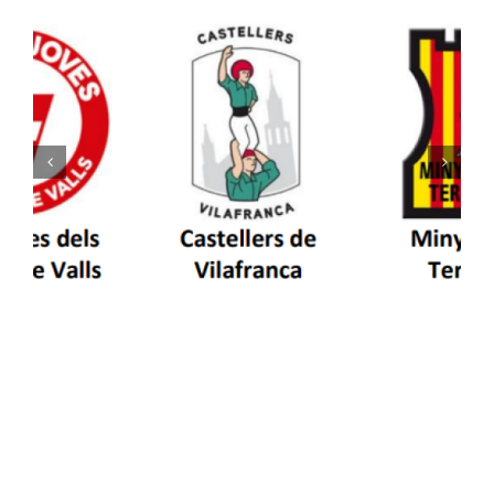
Els Castellers de Vilafranca unieixen tradició i
patrimoni en un viatge de colla a la Vall
d’Aran i a la Vall de Boí