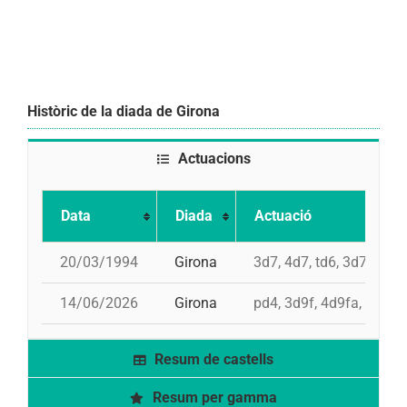
Històric de la diada de Girona
Actuacions
Data
Diada
Actuació
20/03/1994
Girona
3d7, 4d7, td6, 3d7, 4d7a
14/06/2026
Girona
pd4, 3d9f, 4d9fa, 4d9f,
Resum de castells
Resum per gamma