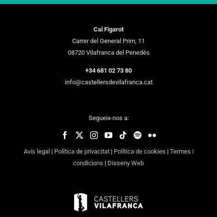
Cal Figarot
Carrer del General Prim, 11
08720 Vilafranca del Penedès
+34 681 02 73 80
info@castellersdevilafranca.cat
Segueix-nos a:
Avís legal
|
Política de privacitat
|
Política de cookies
|
Termes i
condicions
|
Disseny Web