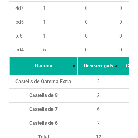
4d7
1
0
0
pd5
1
0
0
td6
1
0
0
pd4
6
0
0
Gamma
Descarregats
Carr
Castells de Gamma Extra
2
Castells de 9
2
Castells de 7
6
Castells de 6
7
Total
17