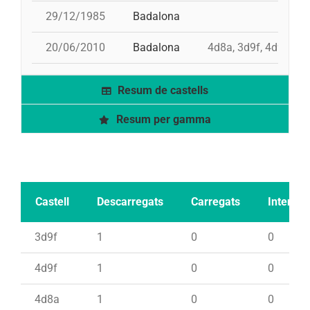
29/12/1985
Badalona
20/06/2010
Badalona
4d8a, 3d9f, 4d9f, pd
Resum de castells
Resum per gamma
Castell
Descarregats
Carregats
Intents
3d9f
1
0
0
4d9f
1
0
0
4d8a
1
0
0