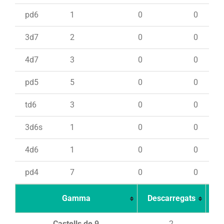
pd6
1
0
0
3d7
2
0
0
4d7
3
0
0
pd5
5
0
0
td6
3
0
0
3d6s
1
0
0
4d6
1
0
0
pd4
7
0
0
Gamma
Descarregats
Ca
Castells de 9
2