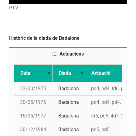
PTV
Històric de la diada de Badalona
Actuacions
Data
Diada
Actuació
23/03/1975
Badalona
pd4, pd4, td6, pd5, 4
30/05/1976
Badalona
pd4, pd4, pd4, pd4, t
15/05/1977
Badalona
td6, pd5, 4d7, 3d7
30/12/1984
Badalona
pd5, pd5