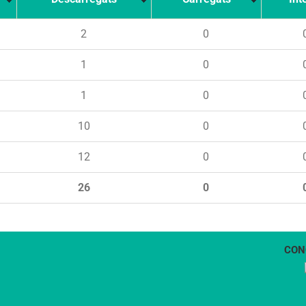
2
0
1
0
1
0
10
0
12
0
26
0
CON
1