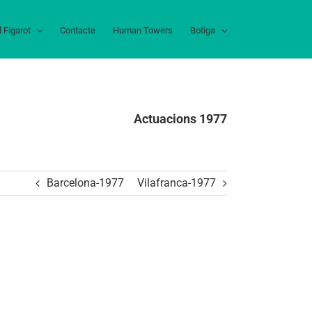
l Figarot
Contacte
Human Towers
Botiga
Actuacions 1977
Barcelona-1977
Vilafranca-1977