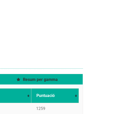
Resum per gamma
Puntuació
1259