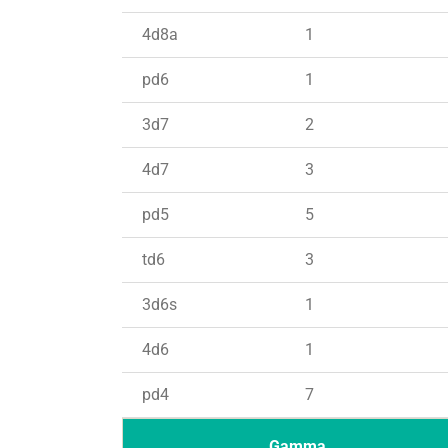
4d8a
1
pd6
1
3d7
2
4d7
3
pd5
5
td6
3
3d6s
1
4d6
1
pd4
7
Gamma