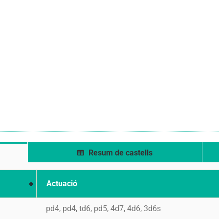
Resum de castells
Actuació
pd4, pd4, td6, pd5, 4d7, 4d6, 3d6s