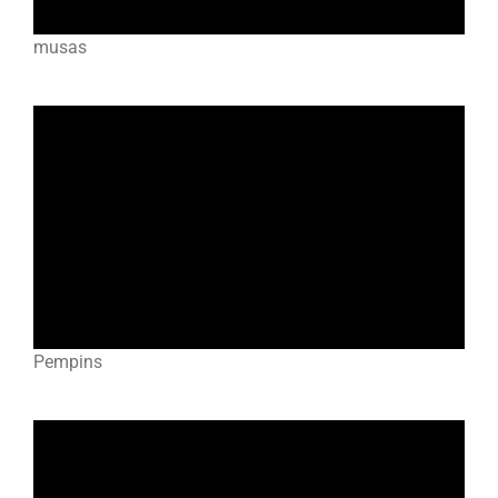
musas
Pempins