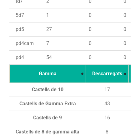
td7
2
0
0
5d7
1
0
0
pd5
27
0
0
pd4cam
7
0
0
pd4
54
0
0
Gamma
Descarregats
Ca
Castells de 10
17
Castells de Gamma Extra
43
Castells de 9
16
Castells de 8 de gamma alta
8