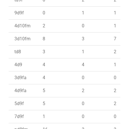
9d9f
0
1
1
4d10fm
2
0
1
3d10fm
8
3
7
td8
3
1
2
4d9
4
4
1
3d9fa
4
0
0
4d9fa
5
2
2
5d9f
5
0
2
7d9f
1
0
0