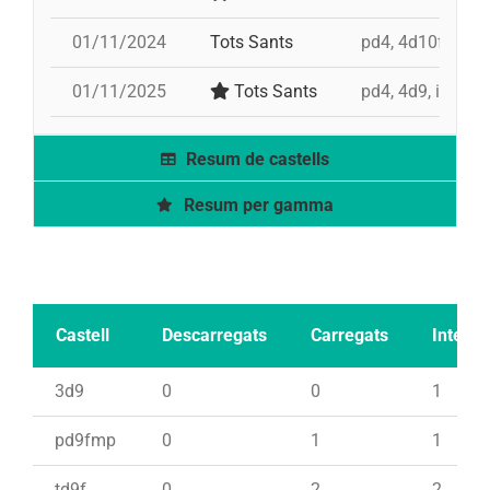
01/11/2024
Tots Sants
pd4, 4d10fm, id 
01/11/2025
Tots Sants
pd4, 4d9, i 9d9
Resum de castells
Resum per gamma
Castell
Descarregats
Carregats
Intents
3d9
0
0
1
pd9fmp
0
1
1
td9f
0
2
2