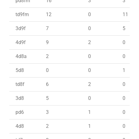
pd8fm
16
3
3
td9fm
12
0
11
3d9f
7
0
5
4d9f
9
2
0
4d8a
2
0
0
5d8
0
0
1
td8f
6
2
0
3d8
5
0
0
pd6
3
1
0
4d8
2
1
0