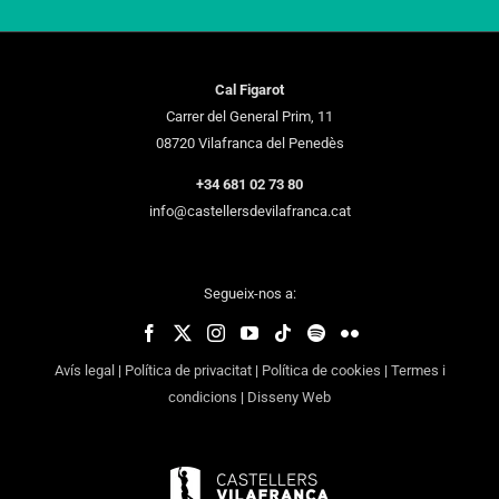
Cal Figarot
Carrer del General Prim, 11
08720 Vilafranca del Penedès
+34 681 02 73 80
info@castellersdevilafranca.cat
Segueix-nos a:
Avís legal
|
Política de privacitat
|
Política de cookies
|
Termes i
condicions
|
Disseny Web