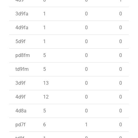
3d9fa
1
0
0
4d9fa
1
0
0
5d9f
1
0
0
pd8fm
5
0
0
td9fm
5
0
0
3d9f
13
0
0
4d9f
12
0
0
4d8a
5
0
0
pd7f
6
1
0