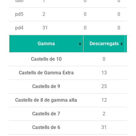
td8f
1
0
0
pd5
2
0
0
pd4
31
0
0
Gamma
Descarregats
Ca
Castells de 10
0
Castells de Gamma Extra
13
Castells de 9
25
Castells de 8 de gamma alta
12
Castells de 7
2
Castells de 6
31