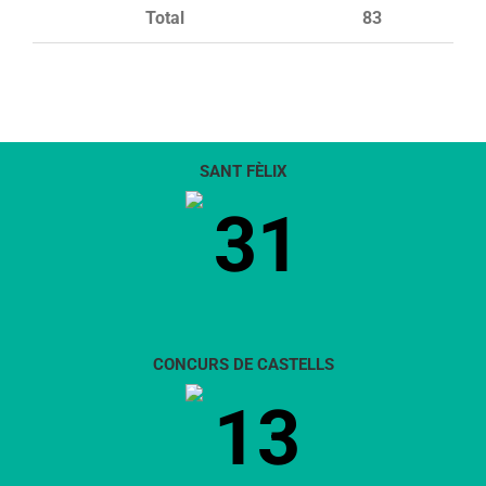
Total
83
SANT FÈLIX
31
CONCURS DE CASTELLS
13