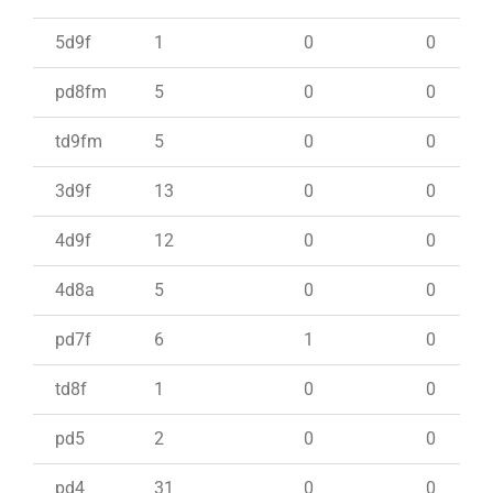
5d9f
1
0
0
pd8fm
5
0
0
td9fm
5
0
0
3d9f
13
0
0
4d9f
12
0
0
4d8a
5
0
0
pd7f
6
1
0
td8f
1
0
0
pd5
2
0
0
pd4
31
0
0