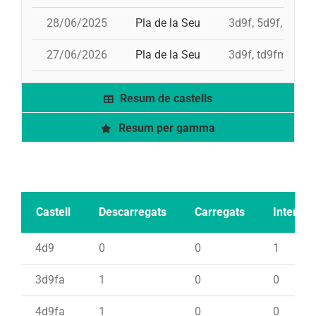
28/06/2025
Pla de la Seu
3d9f, 5d9f, 4d9f,
27/06/2026
Pla de la Seu
3d9f, td9fm, 4d9
Resum de castells
Resum per gamma
Castell
Descarregats
Carregats
Intents
4d9
0
0
1
3d9fa
1
0
0
4d9fa
1
0
0