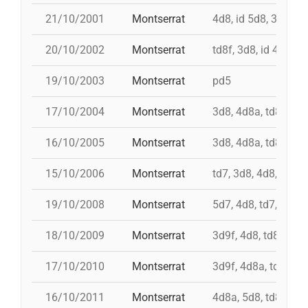
21/10/2001
Montserrat
4d8, id 5d8, 3d8, td
20/10/2002
Montserrat
td8f, 3d8, id 4d8, 4
19/10/2003
Montserrat
pd5
17/10/2004
Montserrat
3d8, 4d8a, td8f, pd
16/10/2005
Montserrat
3d8, 4d8a, td8f, pd
15/10/2006
Montserrat
td7, 3d8, 4d8, pd5
19/10/2008
Montserrat
5d7, 4d8, td7, pd5
18/10/2009
Montserrat
3d9f, 4d8, td8f, pd6
17/10/2010
Montserrat
3d9f, 4d8a, td8f, pd
16/10/2011
Montserrat
4d8a, 5d8, td8f, pd