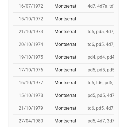
16/07/1972
Montserrat
4d7, 4d7a, td7
15/10/1972
Montserrat
21/10/1973
Montserrat
td6, pd5, 4d7, 3d7
20/10/1974
Montserrat
td6, pd5, 4d7, 3d7
19/10/1975
Montserrat
pd4, pd4, pd4, pd4,
17/10/1976
Montserrat
pd5, pd5, pd5s, 3d7,
16/10/1977
Montserrat
td6, td6, pd5, pd5, 
15/10/1978
Montserrat
pd5, pd5, 4d7, 3d7, 
21/10/1979
Montserrat
td6, pd5, 4d7, 3d7
27/04/1980
Montserrat
pd5, 4d7, 3d7, 5d6,