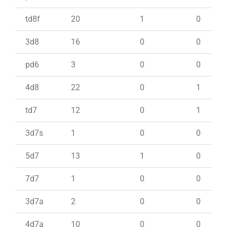
td8f
20
1
0
3d8
16
0
0
pd6
3
0
0
4d8
22
0
1
td7
12
0
1
3d7s
1
0
0
5d7
13
1
0
7d7
1
0
0
3d7a
2
0
0
4d7a
10
0
0