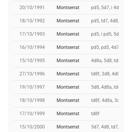
20/10/1991
Montserrat
pd5, 5d7, i 4d8, 3d8
18/10/1992
Montserrat
pd5, td7, 4d8, 3d8
17/10/1993
Montserrat
pd5, i pd5, 5d7, 4d8
16/10/1994
Montserrat
pd5, pd5, 4d7, 3d8, 
15/10/1995
Montserrat
4d8a, 5d8, td8f, pd
27/10/1996
Montserrat
td8f, 3d8, 4d8, 2pd
19/10/1997
Montserrat
5d8, 4d8a, td8f, pd
18/10/1998
Montserrat
td8f, 4d8a, 3d8, 2p
17/10/1999
Montserrat
td8f
15/10/2000
Montserrat
5d7, 4d8, td7, pd7f