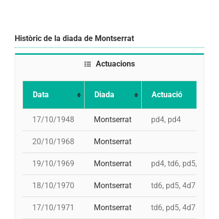
Històric de la diada de Montserrat
Actuacions
Data
Diada
Actuació
17/10/1948
Montserrat
pd4, pd4
20/10/1968
Montserrat
19/10/1969
Montserrat
pd4, td6, pd5, pd5, 
18/10/1970
Montserrat
td6, pd5, 4d7
17/10/1971
Montserrat
td6, pd5, 4d7