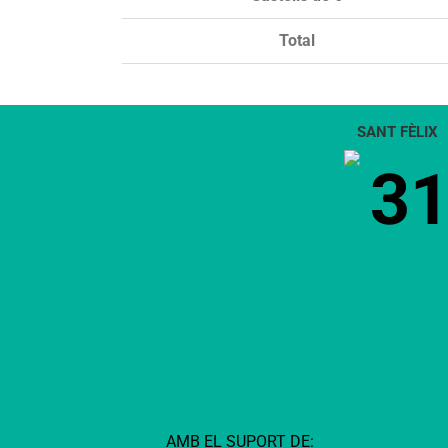
Total
SANT FÈLIX
3
AMB EL SUPORT DE: