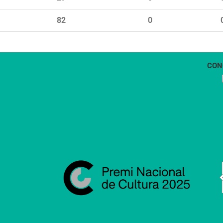
82
0
CON
1