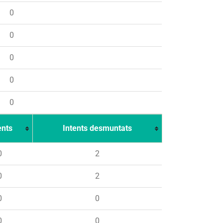
0
0
0
0
0
ents
Intents desmuntats
0
2
0
2
0
0
0
0