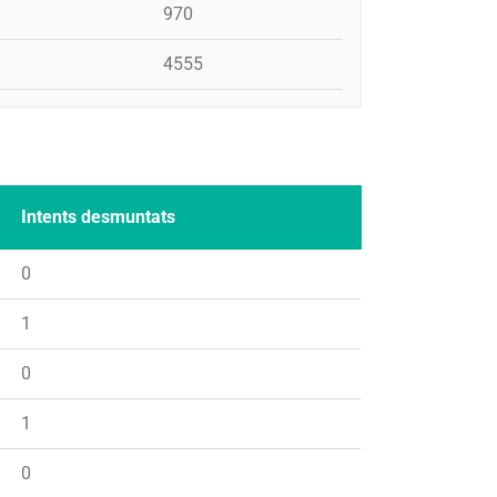
970
4555
Intents desmuntats
0
1
0
1
0