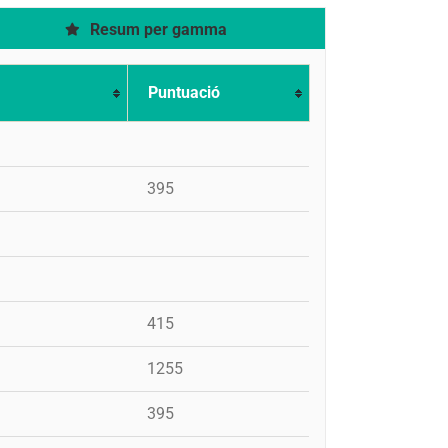
Resum per gamma
Puntuació
395
415
1255
395