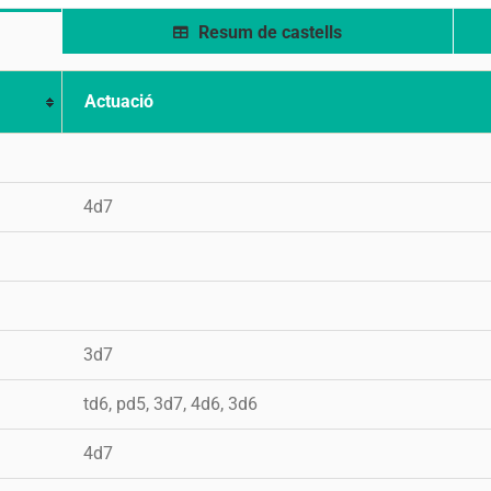
Resum de castells
Actuació
4d7
3d7
td6, pd5, 3d7, 4d6, 3d6
4d7