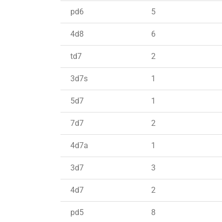
pd6
5
4d8
6
td7
2
3d7s
1
5d7
1
7d7
2
4d7a
1
3d7
3
4d7
2
pd5
8