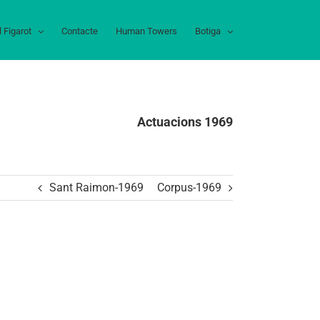
l Figarot
Contacte
Human Towers
Botiga
Actuacions 1969
Sant Raimon-1969
Corpus-1969