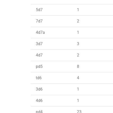
5d7
1
7d7
2
4d7a
1
3d7
3
4d7
2
pd5
8
td6
4
3d6
1
4d6
1
pd4
23