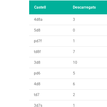
Castell
Descarregats
4d8a
3
5d8
0
pd7f
1
td8f
7
3d8
10
pd6
5
4d8
6
td7
2
3d7s
1