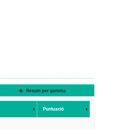
Resum per gamma
Puntuació