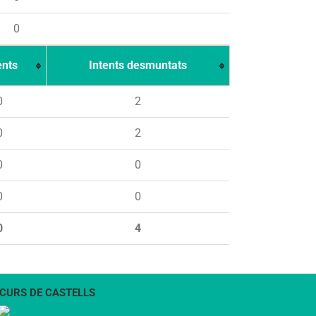
0
ents
Intents desmuntats
0
2
0
2
0
0
0
0
0
4
CURS DE CASTELLS