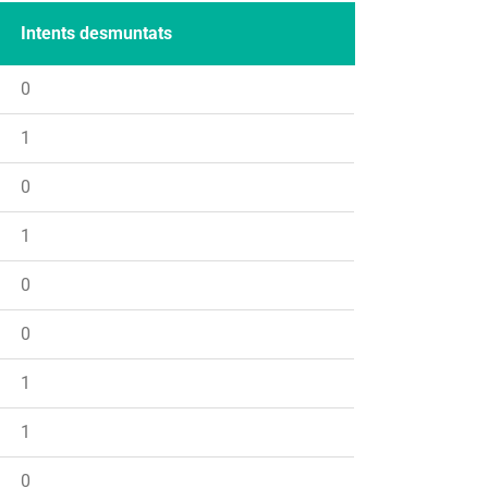
Intents desmuntats
0
1
0
1
0
0
1
1
0