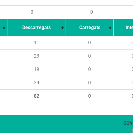
0
0
Descarregats
Carregats
Int
11
0
23
0
19
0
29
0
82
0
CON