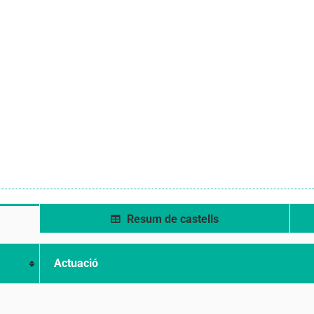
Resum de castells
Actuació