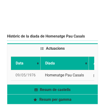
Històric de la diada de Homenatge Pau Casals
Actuacions
Data
Diada
Actuac
09/05/1976
Homenatge Pau Casals
pd4, pd
Resum de castells
Resum per gamma