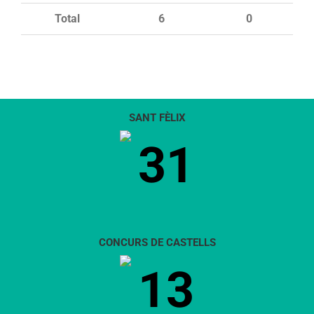
Total
6
0
SANT FÈLIX
31
CONCURS DE CASTELLS
13