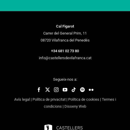
Cal Figarot
Carrer del General Prim, 11
08720 Vilafranca del Penedès
+34 681 02 73 80
info@castellersdevilafranca.cat
Segueix-nos a:
Avís legal
|
Política de privacitat
|
Política de cookies
|
Termes i
condicions
|
Disseny Web