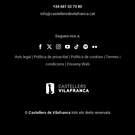
+34 681 02 73 80
info@castellersdevilafranca.cat
Segueix-nos a:
Avís legal
|
Política de privacitat
|
Política de cookies
|
Termes i
condicions
|
Disseny Web
©
Castellers de Vilafranca
tots els drets reservats