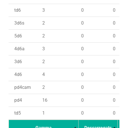
td6
3
0
0
3d6s
2
0
0
5d6
2
0
0
4d6a
3
0
0
3d6
2
0
0
4d6
4
0
0
pd4cam
2
0
0
pd4
16
0
0
td5
1
0
0
Gamma
Descarregats
Ca