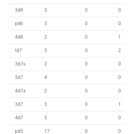
3d8
3
0
0
pd6
3
0
0
4d8
2
0
1
td7
3
0
2
3d7s
2
0
0
5d7
4
0
0
4d7a
2
0
0
3d7
3
0
1
4d7
5
0
0
pd5
17
0
0