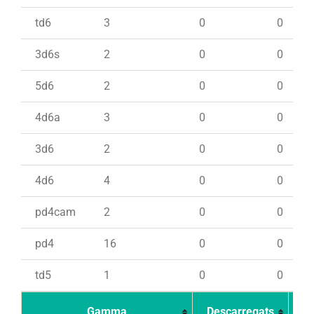
td6
3
0
0
3d6s
2
0
0
5d6
2
0
0
4d6a
3
0
0
3d6
2
0
0
4d6
4
0
0
pd4cam
2
0
0
pd4
16
0
0
td5
1
0
0
Gamma
Descarregats
Ca