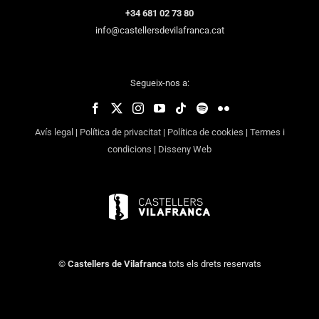
+34 681 02 73 80
info@castellersdevilafranca.cat
Segueix-nos a:
Avís legal
|
Política de privacitat
|
Política de cookies
|
Termes i
condicions
|
Disseny Web
©
Castellers de Vilafranca
tots els drets reservats