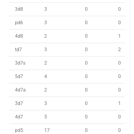
3d8
3
0
0
pd6
3
0
0
4d8
2
0
1
td7
3
0
2
3d7s
2
0
0
5d7
4
0
0
4d7a
2
0
0
3d7
3
0
1
4d7
5
0
0
pd5
17
0
0