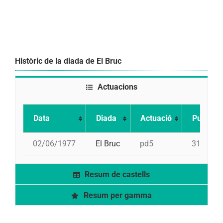
Històric de la diada de El Bruc
Actuacions
Data
Diada
Actuació
Puntuac
02/06/1977
El Bruc
pd5
315
Resum de castells
Resum per gamma