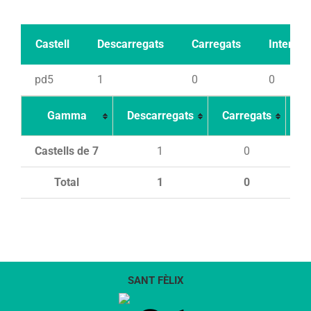
Castell
Descarregats
Carregats
Intents
pd5
1
0
0
Gamma
Descarregats
Carregats
In
Castells de 7
1
0
Total
1
0
SANT FÈLIX