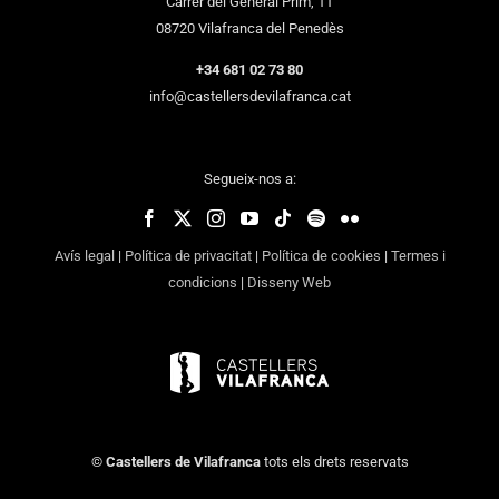
Carrer del General Prim, 11
08720 Vilafranca del Penedès
+34 681 02 73 80
info@castellersdevilafranca.cat
Segueix-nos a:
Avís legal
|
Política de privacitat
|
Política de cookies
|
Termes i
condicions
|
Disseny Web
©
Castellers de Vilafranca
tots els drets reservats