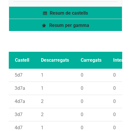
Resum de castells
Resum per gamma
Castell
Descarregats
Carregats
Intents
5d7
1
0
0
3d7a
1
0
0
4d7a
2
0
0
3d7
2
0
0
4d7
1
0
0