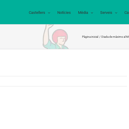
Castellers
Notícies
Mèdia
Serveis
Ca
Pàgina inicial
Diada de màxims al Mer