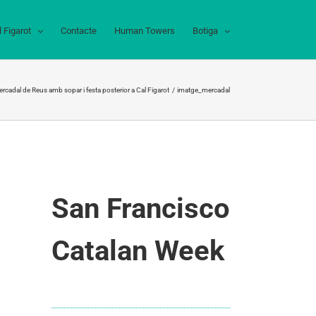
l Figarot
Contacte
Human Towers
Botiga
cadal de Reus amb sopar i festa posterior a Cal Figarot
imatge_mercadal
San Francisco
Catalan Week