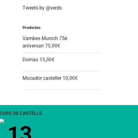
Tweets by @verds
Productes
Vambes Munich 75è
aniversari
75,00
€
Domàs
15,00
€
Mocador casteller
10,00
€
CURS DE CASTELLS
13