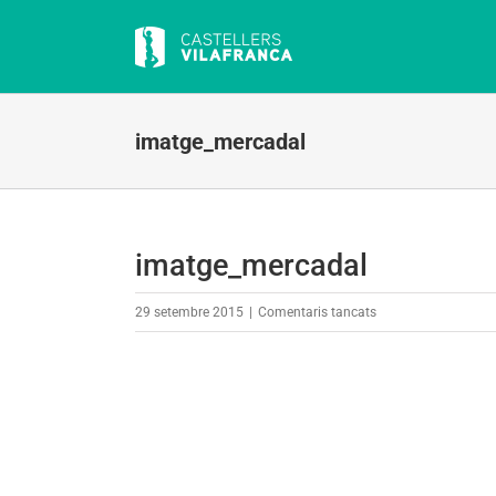
Skip
to
content
imatge_mercadal
imatge_mercadal
a
29 setembre 2015
|
Comentaris tancats
imatge_mercadal