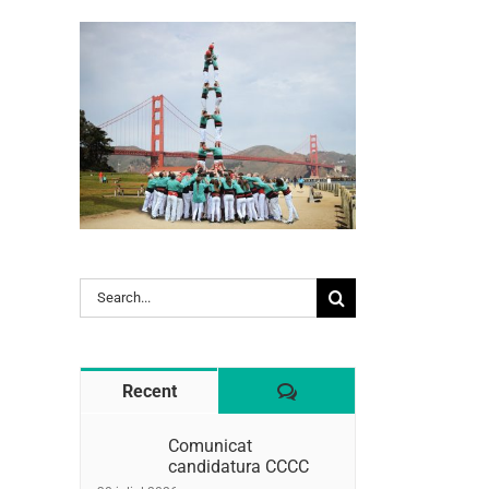
l:
Search
for:
Comentaris
Recent
Comunicat
candidatura CCCC