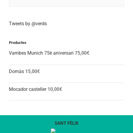
Tweets by @verds
Productes
Vambes Munich 75è aniversari
75,00
€
Domàs
15,00
€
Mocador casteller
10,00
€
SANT FÈLIX