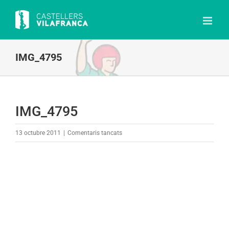
Skip
to
content
IMG_4795
IMG_4795
a
13 octubre 2011
|
Comentaris tancats
IMG_4795