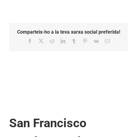
Comparteix-ho a la teva xarxa social preferida!
Facebook
X
Reddit
LinkedIn
Tumblr
Pinterest
Vk
Email:
San Francisco