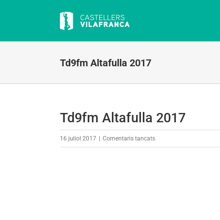
Skip
to
content
Td9fm Altafulla 2017
Td9fm Altafulla 2017
a
16 juliol 2017
|
Comentaris tancats
Td9fm
Altafulla
2017