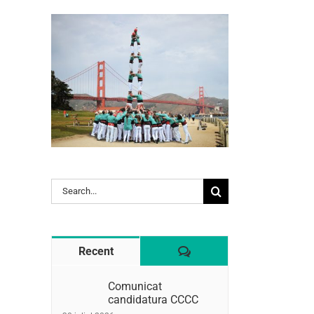
l:
Search
for:
Comentaris
Recent
Comunicat
candidatura CCCC