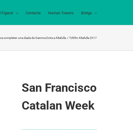
l Figarot
Contacte
Human Towers
Botiga
ranca completen una diada de Gamma Extra a Altafulla
Td9fm Altafulla 2017
San Francisco
Catalan Week