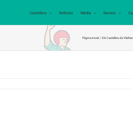
Castellers
Notícies
Mèdia
Serveis
Ca
Pàgina inicial
Els Castellers de Vilaf