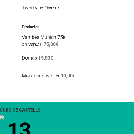
Tweets by @verds
Productes
Vambes Munich 75è
aniversari
75,00
€
Domàs
15,00
€
Mocador casteller
10,00
€
CURS DE CASTELLS
13