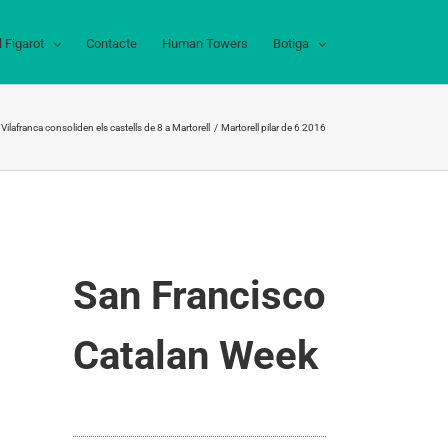
l Figarot
Contacte
Human Towers
Botiga
 Vilafranca consoliden els castells de 8 a Martorell
Martorell pilar de 6 2016
San Francisco
Catalan Week