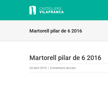
Skip
to
content
Martorell pilar de 6 2016
Martorell pilar de 6 2016
a
24 abril 2016
|
Comentaris tancats
Martorell
pilar
de
6
2016