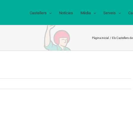
Castellers
Notícies
Mèdia
Serveis
Ca
Pàgina inicial
Els Castellers de