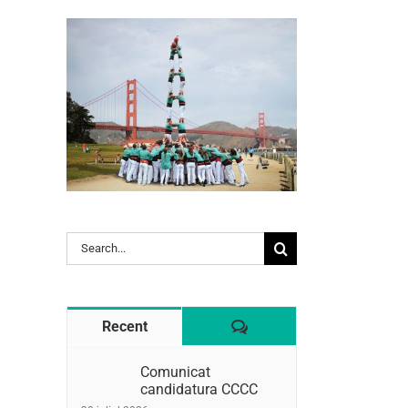
l:
Search
for:
Comentaris
Recent
Comunicat
candidatura CCCC