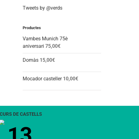
Tweets by @verds
Productes
Vambes Munich 75è
aniversari
75,00
€
Domàs
15,00
€
Mocador casteller
10,00
€
CURS DE CASTELLS
13