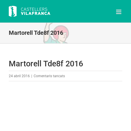
Skip
to
content
Martorell Tde8f 2016
Martorell Tde8f 2016
a
24 abril 2016
|
Comentaris tancats
Martorell
Tde8f
2016