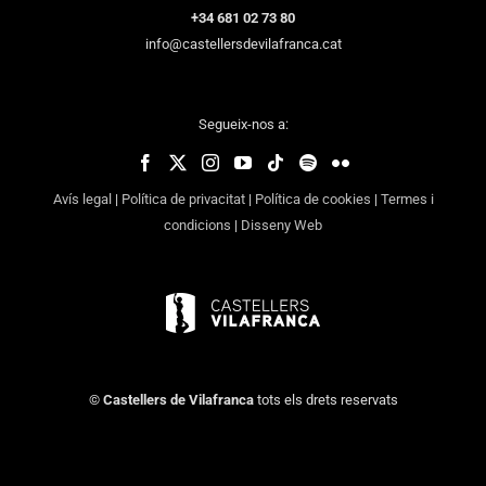
+34 681 02 73 80
info@castellersdevilafranca.cat
Segueix-nos a:
Avís legal
|
Política de privacitat
|
Política de cookies
|
Termes i
condicions
|
Disseny Web
©
Castellers de Vilafranca
tots els drets reservats