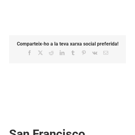
Comparteix-ho a la teva xarxa social preferida!
Facebook
X
Reddit
LinkedIn
Tumblr
Pinterest
Vk
Email:
San Francisco