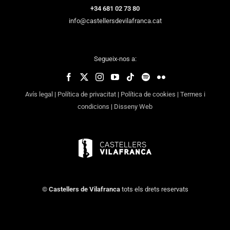
+34 681 02 73 80
info@castellersdevilafranca.cat
Segueix-nos a:
Avís legal
|
Política de privacitat
|
Política de cookies
|
Termes i
condicions
|
Disseny Web
©
Castellers de Vilafranca
tots els drets reservats