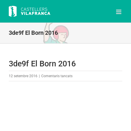
Skip
to
content
3de9f El Born 2016
3de9f El Born 2016
a
12 setembre 2016
|
Comentaris tancats
3de9f
El
Born
2016