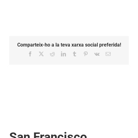
Comparteix-ho a la teva xarxa social preferida!
Facebook
X
Reddit
LinkedIn
Tumblr
Pinterest
Vk
Email:
San Francisco