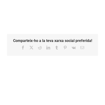
Comparteix-ho a la teva xarxa social preferida!
Facebook
X
Reddit
LinkedIn
Tumblr
Pinterest
Vk
Email: