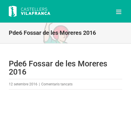
Skip
to
content
Pde6 Fossar de les Moreres 2016
Pde6 Fossar de les Moreres
2016
a
12 setembre 2016
|
Comentaris tancats
Pde6
Fossar
de
les
Moreres
2016