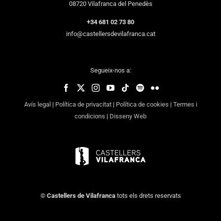
08720 Vilafranca del Penedès
+34 681 02 73 80
info@castellersdevilafranca.cat
Segueix-nos a:
Avís legal
|
Política de privacitat
|
Política de cookies
|
Termes i
condicions
|
Disseny Web
©
Castellers de Vilafranca
tots els drets reservats