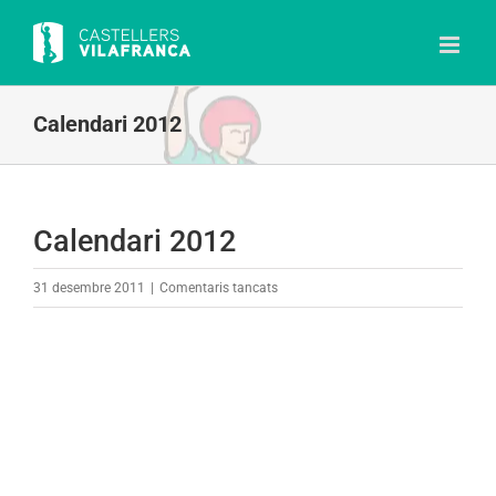
Skip
to
content
Calendari 2012
Calendari 2012
a
31 desembre 2011
|
Comentaris tancats
Calendari
2012