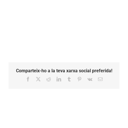
Comparteix-ho a la teva xarxa social preferida!
Facebook
X
Reddit
LinkedIn
Tumblr
Pinterest
Vk
Email: