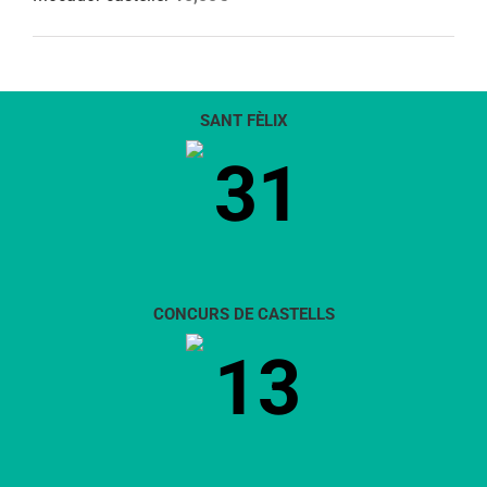
SANT FÈLIX
31
CONCURS DE CASTELLS
13