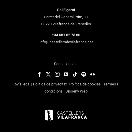
Cal Figarot
Carrer del General Prim, 11
08720 Vilafranca del Penedès
+34 681 02 73 80
info@castellersdevilafranca.cat
Segueix-nos a:
Avís legal
|
Política de privacitat
|
Política de cookies
|
Termes i
condicions
|
Disseny Web