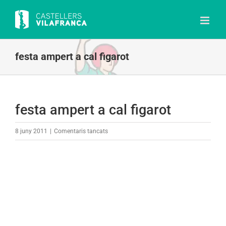
Skip
to
content
festa ampert a cal figarot
festa ampert a cal figarot
a
8 juny 2011
|
Comentaris tancats
festa
ampert
a
cal
figarot