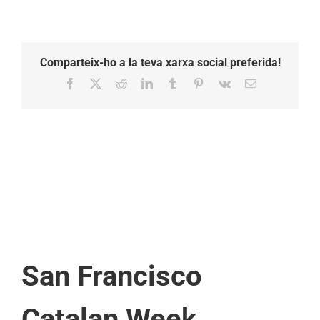
Comparteix-ho a la teva xarxa social preferida!
Facebook
X
Reddit
LinkedIn
Tumblr
Pinterest
Vk
Email:
San Francisco
Catalan Week