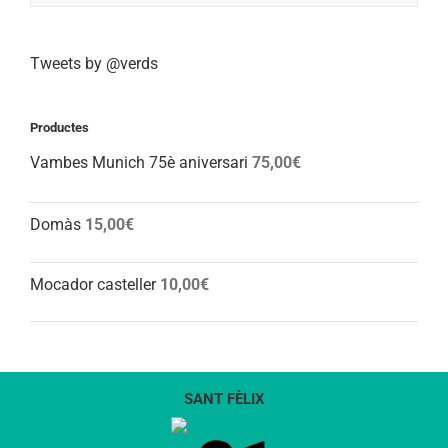
Tweets by @verds
Productes
Vambes Munich 75è aniversari
75,00
€
Domàs
15,00
€
Mocador casteller
10,00
€
SANT FÈLIX