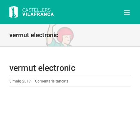
Skip
to
content
vermut electronic
vermut electronic
a
8 maig 2017
|
Comentaris tancats
vermut
electronic