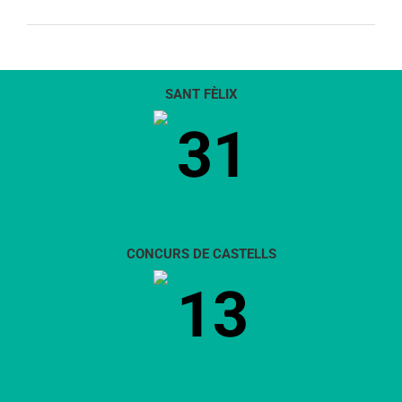
SANT FÈLIX
31
CONCURS DE CASTELLS
13