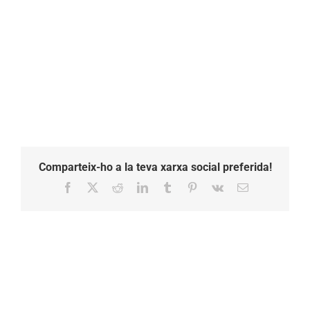
Comparteix-ho a la teva xarxa social preferida!
Facebook
X
Reddit
LinkedIn
Tumblr
Pinterest
Vk
Email: