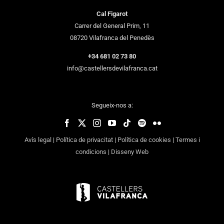
Cal Figarot
Carrer del General Prim, 11
08720 Vilafranca del Penedès
+34 681 02 73 80
info@castellersdevilafranca.cat
Segueix-nos a:
Avís legal
|
Política de privacitat
|
Política de cookies
|
Termes i
condicions
|
Disseny Web