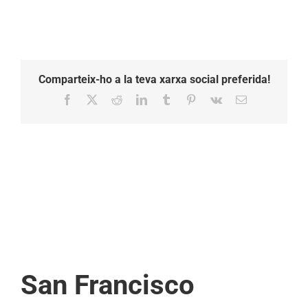
vilafranca
Comparteix-ho a la teva xarxa social preferida!
Facebook
X
Reddit
LinkedIn
Tumblr
Pinterest
Vk
Email:
San Francisco