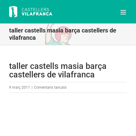
Skip
to
content
taller castells masia barça castellers de
vilafranca
taller castells masia barça
castellers de vilafranca
a
9 març 2011
|
Comentaris tancats
taller
castells
masia
barça
castellers
de