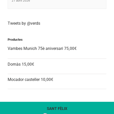
21 abril 2026
Tweets by @verds
Productes
Vambes Munich 75è aniversari
75,00
€
Domàs
15,00
€
Mocador casteller
10,00
€
SANT FÈLIX