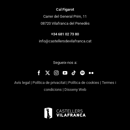
Cal Figarot
Carrer del General Prim, 11
08720 Vilafranca del Penedès
+34 681 02 73 80
info@castellersdevilafranca.cat
Segueix-nos a:
Avís legal
|
Política de privacitat
|
Política de cookies
|
Termes i
condicions
|
Disseny Web