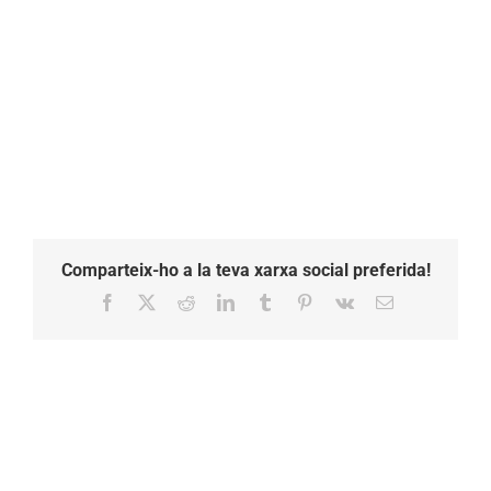
Comparteix-ho a la teva xarxa social preferida!
Facebook
X
Reddit
LinkedIn
Tumblr
Pinterest
Vk
Email: