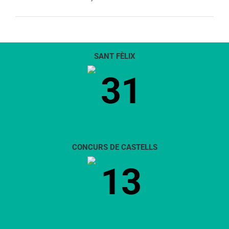
SANT FÈLIX
31
CONCURS DE CASTELLS
13