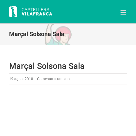
Skip
to
content
Marçal Solsona Sala
Marçal Solsona Sala
a
19 agost 2010
|
Comentaris tancats
Marçal
Solsona
Sala