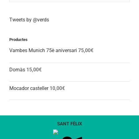
Tweets by @verds
Productes
Vambes Munich 75è aniversari
75,00
€
Domàs
15,00
€
Mocador casteller
10,00
€
SANT FÈLIX