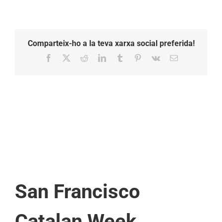
Comparteix-ho a la teva xarxa social preferida!
Facebook
X
Reddit
LinkedIn
Tumblr
Pinterest
Vk
Email:
San Francisco
Catalan Week