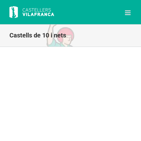
Skip
to
content
Castells de 10 i nets