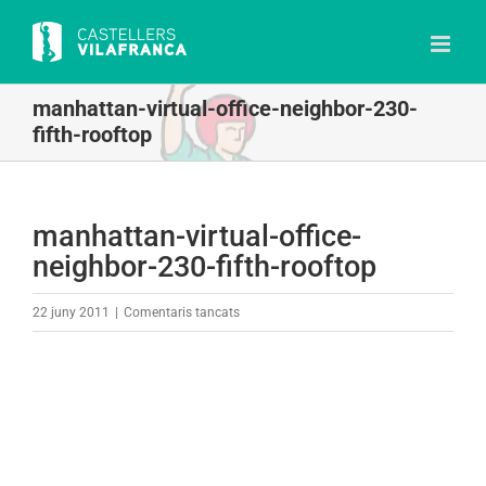
Skip
to
content
manhattan-virtual-office-neighbor-230-
fifth-rooftop
manhattan-virtual-office-
neighbor-230-fifth-rooftop
a
22 juny 2011
|
Comentaris tancats
manhattan-
virtual-
office-
neighbor-
230-
fifth-