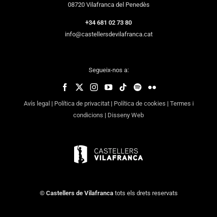
08720 Vilafranca del Penedès
+34 681 02 73 80
info@castellersdevilafranca.cat
Segueix-nos a:
Avís legal
|
Política de privacitat
|
Política de cookies
|
Termes i
condicions
|
Disseny Web
©
Castellers de Vilafranca
tots els drets reservats