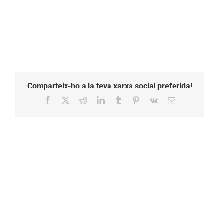
rooftop
Comparteix-ho a la teva xarxa social preferida!
Facebook
X
Reddit
LinkedIn
Tumblr
Pinterest
Vk
Email: