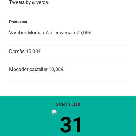
Tweets by @verds
Productes
Vambes Munich 75è aniversari
75,00
€
Domàs
15,00
€
Mocador casteller
10,00
€
SANT FÈLIX
31