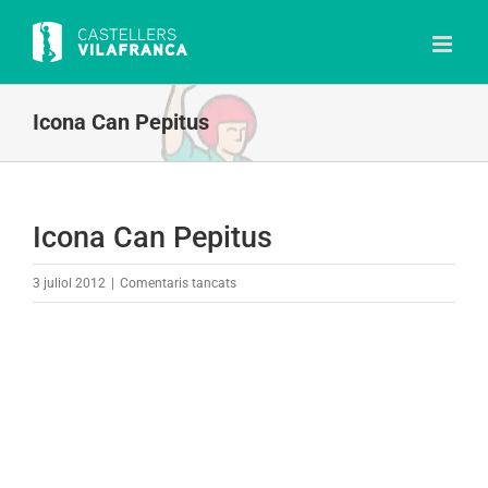
Skip
to
content
Icona Can Pepitus
Icona Can Pepitus
a
3 juliol 2012
|
Comentaris tancats
Icona
Can
Pepitus