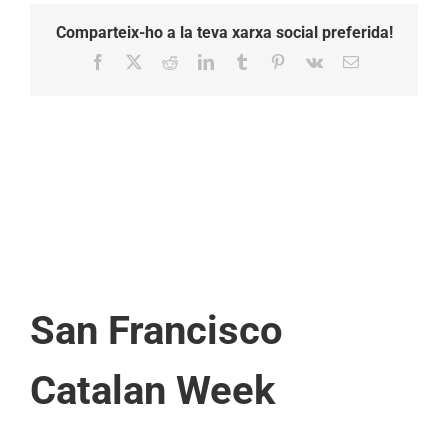
Comparteix-ho a la teva xarxa social preferida!
Facebook
X
Reddit
LinkedIn
Tumblr
Pinterest
Vk
Email:
San Francisco
Catalan Week