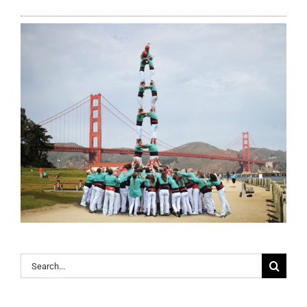
Search
for: