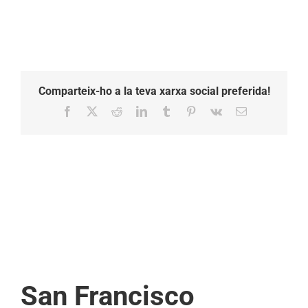
Comparteix-ho a la teva xarxa social preferida!
Facebook
X
Reddit
LinkedIn
Tumblr
Pinterest
Vk
Email:
San Francisco