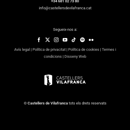
+34 681 02 73 80
info@castellersdevilafranca.cat
Segueix-nos a:
Avís legal
|
Política de privacitat
|
Política de cookies
|
Termes i
condicions
|
Disseny Web
©
Castellers de Vilafranca
tots els drets reservats