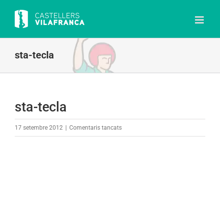
Skip
to
content
sta-tecla
sta-tecla
a
17 setembre 2012
|
Comentaris tancats
sta-
tecla