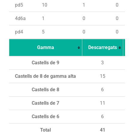
pd5
10
1
0
4d6a
1
0
0
pd4
5
0
0
Gamma
Descarregats
Ca
Castells de 9
3
Castells de 8 de gamma alta
15
Castells de 8
6
Castells de 7
11
Castells de 6
6
Total
41