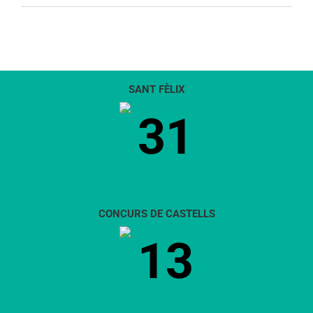
SANT FÈLIX
31
CONCURS DE CASTELLS
13