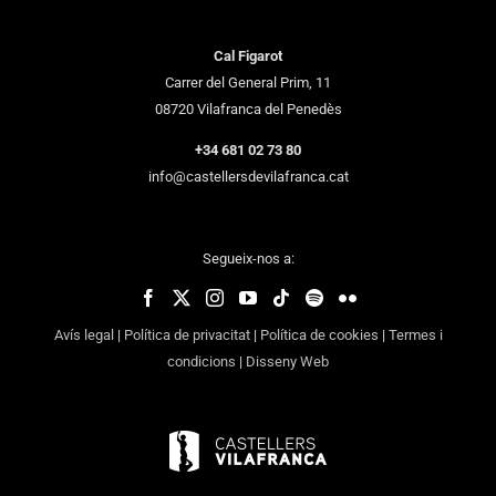
Cal Figarot
Carrer del General Prim, 11
08720 Vilafranca del Penedès
+34 681 02 73 80
info@castellersdevilafranca.cat
Segueix-nos a:
Avís legal
|
Política de privacitat
|
Política de cookies
|
Termes i
condicions
|
Disseny Web