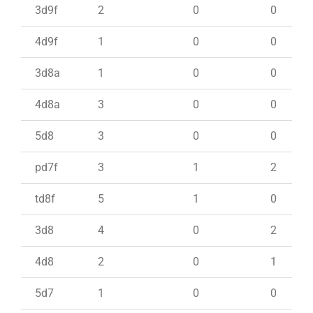
3d9f
2
0
0
4d9f
1
0
0
3d8a
1
0
0
4d8a
3
0
0
5d8
3
0
0
pd7f
3
1
2
td8f
5
1
0
3d8
4
0
2
4d8
2
0
1
5d7
1
0
0