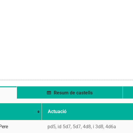
Resum de castells
Actuació
Pere
pd5, id 5d7, 5d7, 4d8, i 3d8, 4d6a