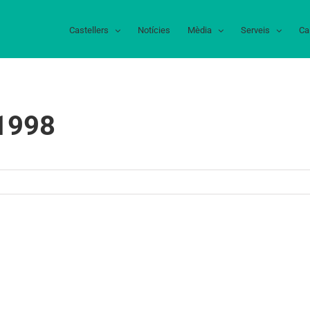
Castellers
Notícies
Mèdia
Serveis
Ca
 1998