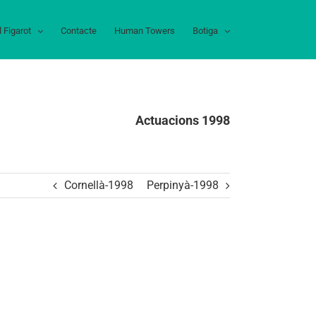
l Figarot
Contacte
Human Towers
Botiga
Actuacions 1998
Cornellà-1998
Perpinyà-1998