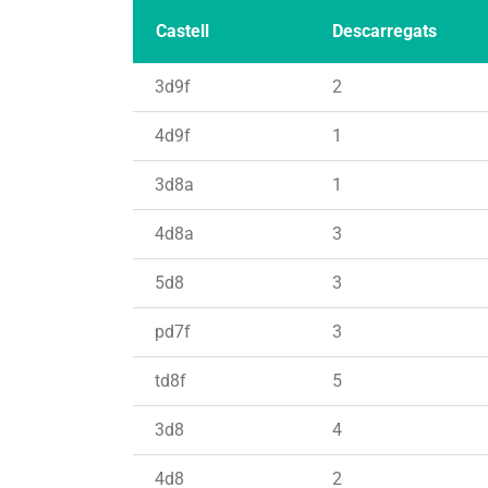
Castell
Descarregats
3d9f
2
4d9f
1
3d8a
1
4d8a
3
5d8
3
pd7f
3
td8f
5
3d8
4
4d8
2