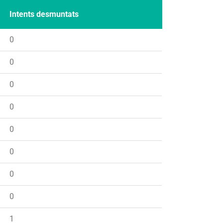
Intents desmuntats
0
0
0
0
0
0
0
0
1