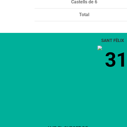
Castells de 6
Total
SANT FÈLIX
3