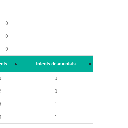
1
0
0
0
ents
Intents desmuntats
0
0
2
0
3
1
0
1