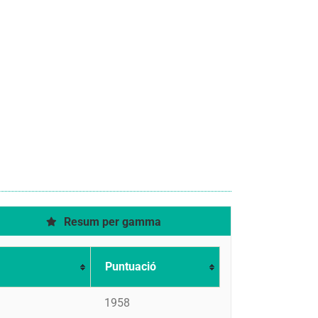
Resum per gamma
Puntuació
1958