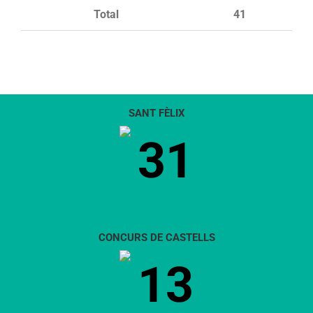
Total
41
SANT FÈLIX
31
CONCURS DE CASTELLS
13