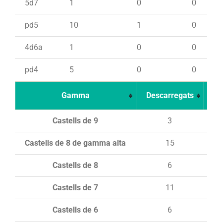
5d7
1
0
0
pd5
10
1
0
4d6a
1
0
0
pd4
5
0
0
Gamma
Descarregats
Ca
Castells de 9
3
Castells de 8 de gamma alta
15
Castells de 8
6
Castells de 7
11
Castells de 6
6