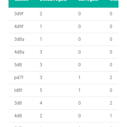
3d9f
2
0
0
4d9f
1
0
0
3d8a
1
0
0
4d8a
3
0
0
5d8
3
0
0
pd7f
3
1
2
td8f
5
1
0
3d8
4
0
2
4d8
2
0
1