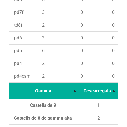
pd7f
3
0
0
td8f
2
0
0
pd6
2
0
0
pd5
6
0
0
pd4
21
0
0
pd4cam
2
0
0
Gamma
Descarregats
Ca
Castells de 9
11
Castells de 8 de gamma alta
12