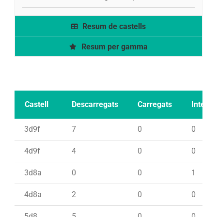
Resum de castells
Resum per gamma
Castell
Descarregats
Carregats
Intents
3d9f
7
0
0
4d9f
4
0
0
3d8a
0
0
1
4d8a
2
0
0
5d8
5
0
0