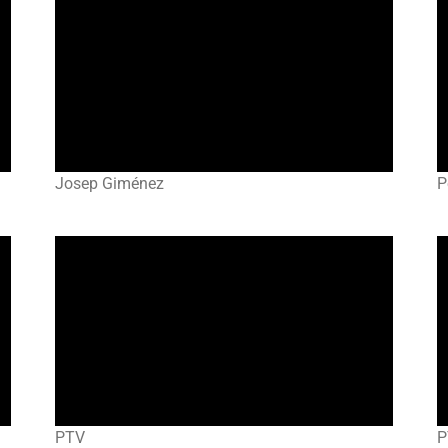
Josep Giménez
P
PTV
P