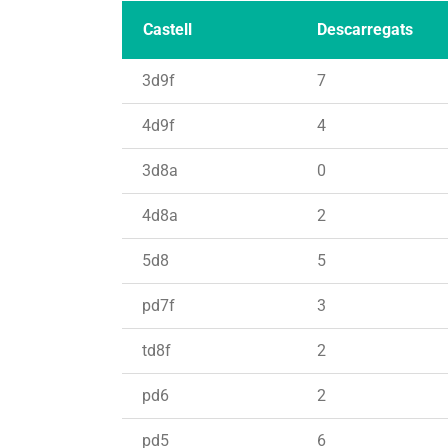
Castell
Descarregats
3d9f
7
4d9f
4
3d8a
0
4d8a
2
5d8
5
pd7f
3
td8f
2
pd6
2
pd5
6