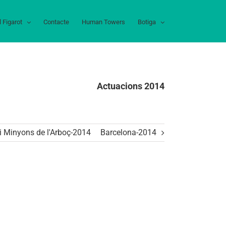
l Figarot
Contacte
Human Towers
Botiga
Actuacions 2014
i Minyons de l'Arboç-2014
Barcelona-2014