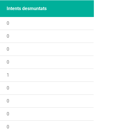
Intents desmuntats
0
0
0
0
1
0
0
0
0