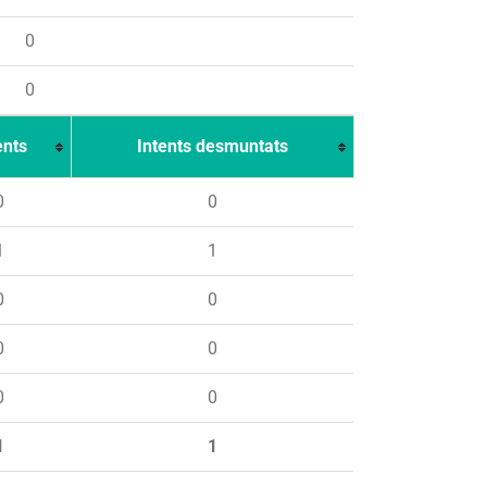
0
0
ents
Intents desmuntats
0
0
1
1
0
0
0
0
0
0
1
1