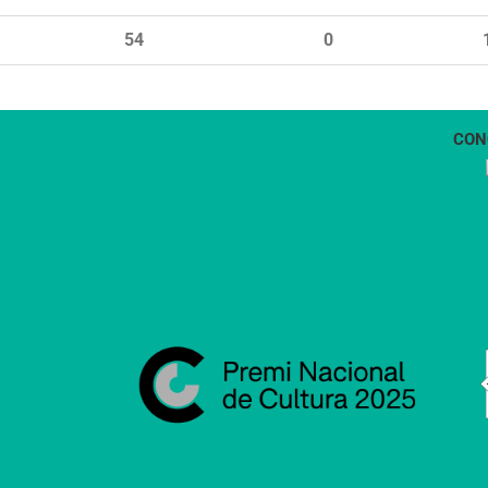
54
0
CON
1