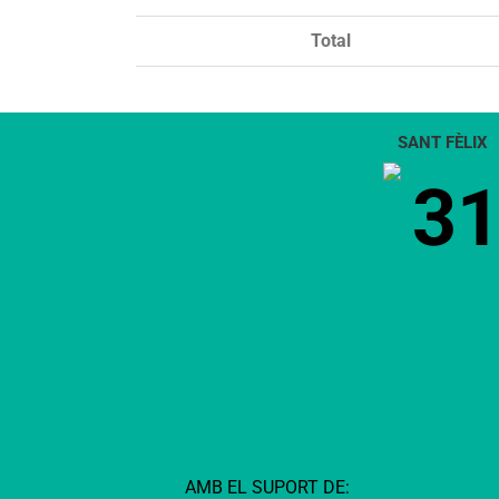
Total
SANT FÈLIX
3
AMB EL SUPORT DE: