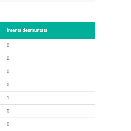
Intents desmuntats
0
0
0
0
1
0
0