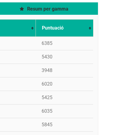
Resum per gamma
Puntuació
6385
5430
3948
6020
5425
6035
5845