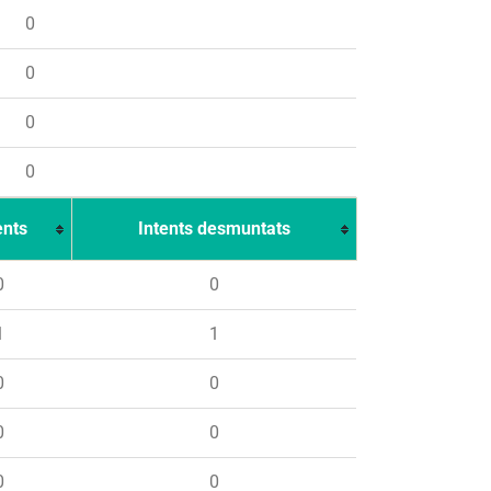
0
0
0
0
ents
Intents desmuntats
0
0
1
1
0
0
0
0
0
0