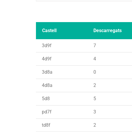
Castell
Descarregats
3d9f
7
4d9f
4
3d8a
0
4d8a
2
5d8
5
pd7f
3
td8f
2