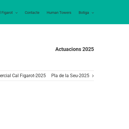
l Figarot
Contacte
Human Towers
Botiga
Actuacions 2025
rcial Cal Figarot-2025
Pla de la Seu-2025