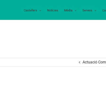
Castellers
Notícies
Mèdia
Serveis
Ca
Actuació Come