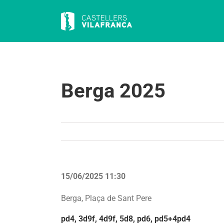
Skip
to
content
Berga 2025
15/06/2025 11:30
Berga, Plaça de Sant Pere
pd4, 3d9f, 4d9f, 5d8, pd6, pd5+4pd4