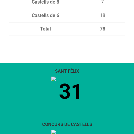
Castells de 8
7
Castells de 6
18
Total
78
SANT FÈLIX
31
CONCURS DE CASTELLS