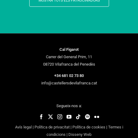
MOSTRA TOTS ELS PATROCINADORS
Cal Figarot
Carrer del General Prim, 11
08720 Vilafranca del Penedès
+34 681 02 73 80
info@castellersdevilafranca.cat
Segueix-nos a:
Avís legal
|
Política de privacitat
|
Política de cookies
|
Termes i
condicions
|
Disseny Web