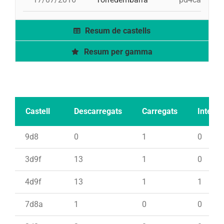
Resum de castells
Resum per gamma
Castell
Descarregats
Carregats
Intents
9d8
0
1
0
3d9f
13
1
0
4d9f
13
1
1
7d8a
1
0
0