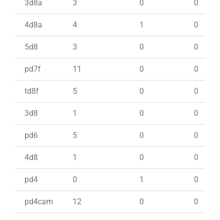
3d8a
3
0
0
4d8a
4
1
0
5d8
3
0
0
pd7f
11
0
0
td8f
5
0
0
3d8
1
0
0
pd6
5
0
0
4d8
1
0
0
pd4
0
1
0
pd4cam
12
0
0