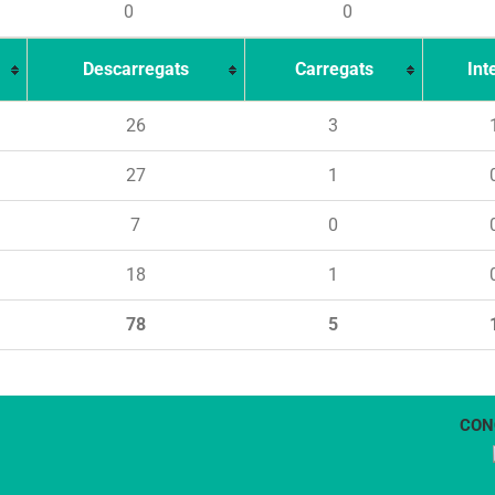
0
0
Descarregats
Carregats
Int
26
3
27
1
7
0
18
1
78
5
CON