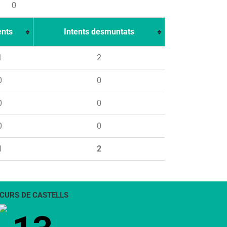
0
ents
Intents desmuntats
1
2
0
0
0
0
0
0
1
2
CURS DE CASTELLS