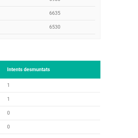
6635
6530
Intents desmuntats
1
1
0
0