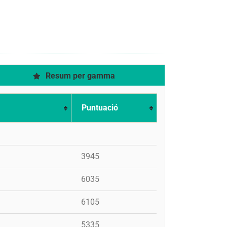
Resum per gamma
Puntuació
3945
6035
6105
5335