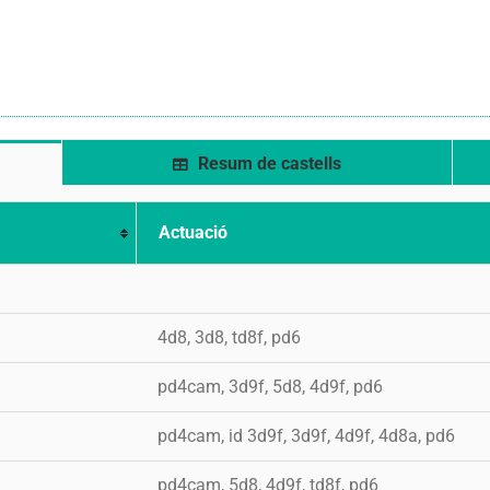
Resum de castells
Actuació
a
a
4d8, 3d8, td8f, pd6
a
pd4cam, 3d9f, 5d8, 4d9f, pd6
a
pd4cam, id 3d9f, 3d9f, 4d9f, 4d8a, pd6
a
pd4cam, 5d8, 4d9f, td8f, pd6