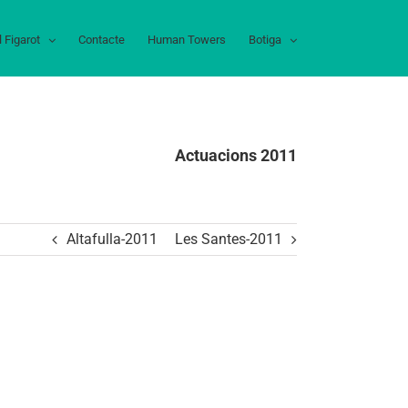
l Figarot
Contacte
Human Towers
Botiga
Actuacions 2011
Altafulla-2011
Les Santes-2011