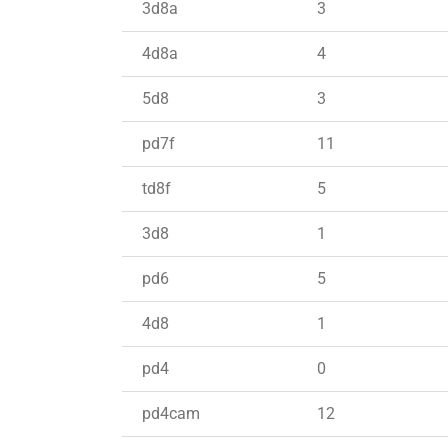
3d8a
3
4d8a
4
5d8
3
pd7f
11
td8f
5
3d8
1
pd6
5
4d8
1
pd4
0
pd4cam
12