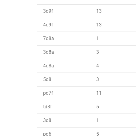
3d9f
13
4d9f
13
7d8a
1
3d8a
3
4d8a
4
5d8
3
pd7f
11
td8f
5
3d8
1
pd6
5