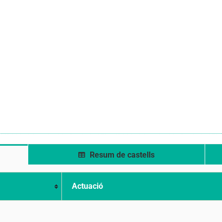
Resum de castells
Actuació
a