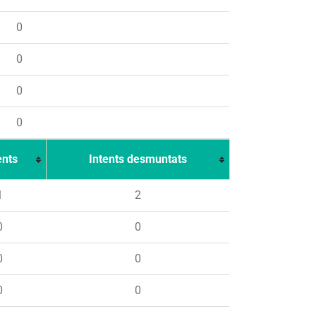
0
0
0
0
ents
Intents desmuntats
1
2
0
0
0
0
0
0