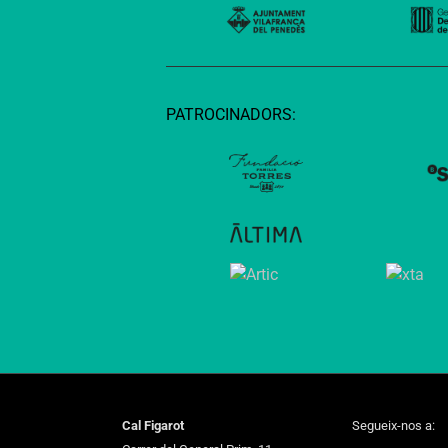
PATROCINADORS:
Cal Figarot
Segueix-nos a: