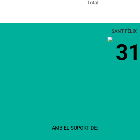
Total
SANT FÈLIX
3
AMB EL SUPORT DE: