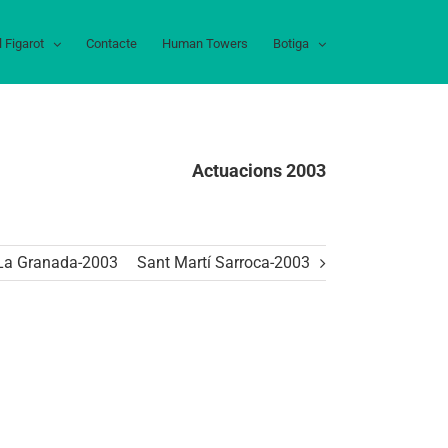
l Figarot
Contacte
Human Towers
Botiga
Actuacions 2003
La Granada-2003
Sant Martí Sarroca-2003