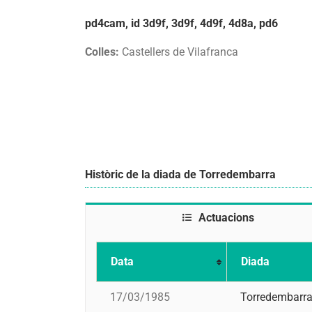
pd4cam, id 3d9f, 3d9f, 4d9f, 4d8a, pd6
Colles:
Castellers de Vilafranca
Històric de la diada de Torredembarra
Actuacions
Data
Diada
17/03/1985
Torredembarr