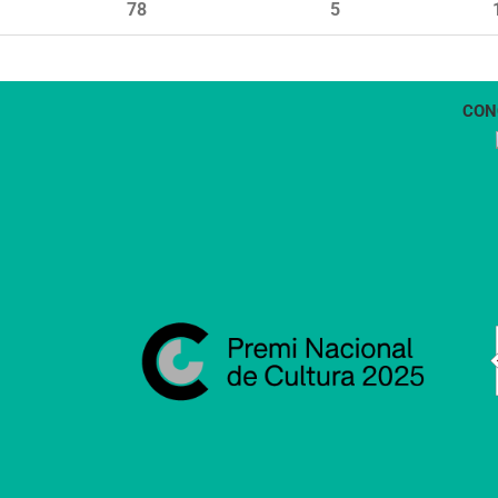
78
5
CON
1