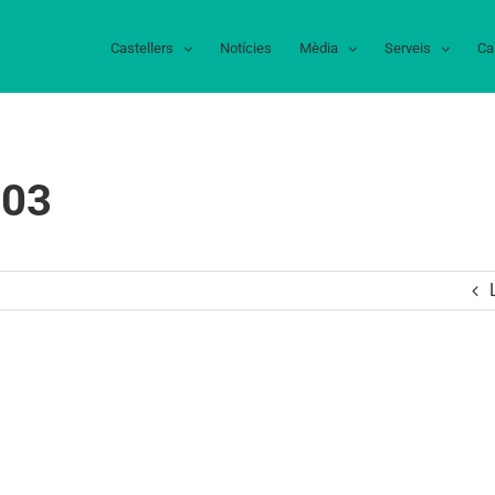
Castellers
Notícies
Mèdia
Serveis
Ca
003