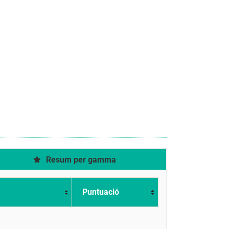
Resum per gamma
Puntuació