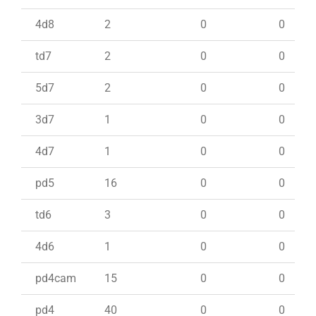
4d8
2
0
0
td7
2
0
0
5d7
2
0
0
3d7
1
0
0
4d7
1
0
0
pd5
16
0
0
td6
3
0
0
4d6
1
0
0
pd4cam
15
0
0
pd4
40
0
0