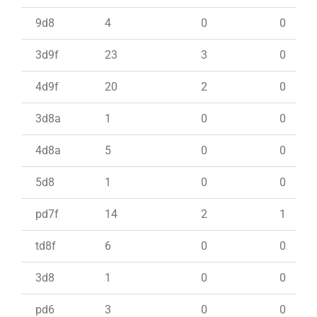
9d8
4
0
0
3d9f
23
3
0
4d9f
20
2
0
3d8a
1
0
0
4d8a
5
0
0
5d8
1
0
0
pd7f
14
2
1
td8f
6
0
0
3d8
1
0
0
pd6
3
0
0