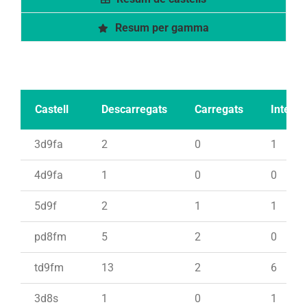
Resum per gamma
Castell
Descarregats
Carregats
Intents
3d9fa
2
0
1
4d9fa
1
0
0
5d9f
2
1
1
pd8fm
5
2
0
td9fm
13
2
6
3d8s
1
0
1