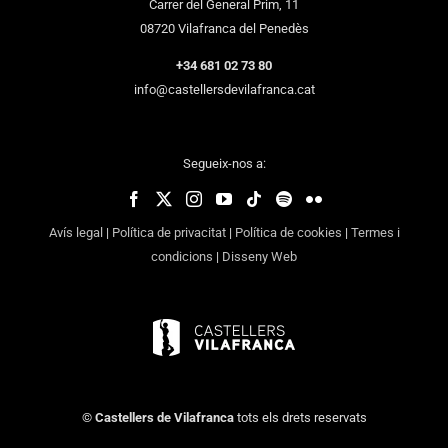
Carrer del General Prim, 11
08720 Vilafranca del Penedès
+34 681 02 73 80
info@castellersdevilafranca.cat
Segueix-nos a:
Avís legal
|
Política de privacitat
|
Política de cookies
|
Termes i
condicions
|
Disseny Web
©
Castellers de Vilafranca
tots els drets reservats