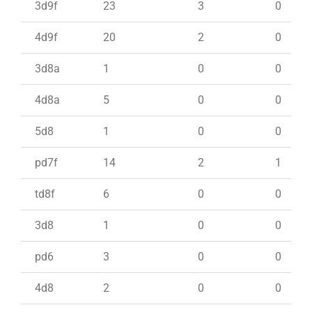
3d9f
23
3
0
4d9f
20
2
0
3d8a
1
0
0
4d8a
5
0
0
5d8
1
0
0
pd7f
14
2
1
td8f
6
0
0
3d8
1
0
0
pd6
3
0
0
4d8
2
0
0