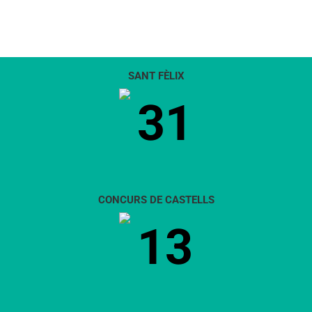
SANT FÈLIX
31
CONCURS DE CASTELLS
13