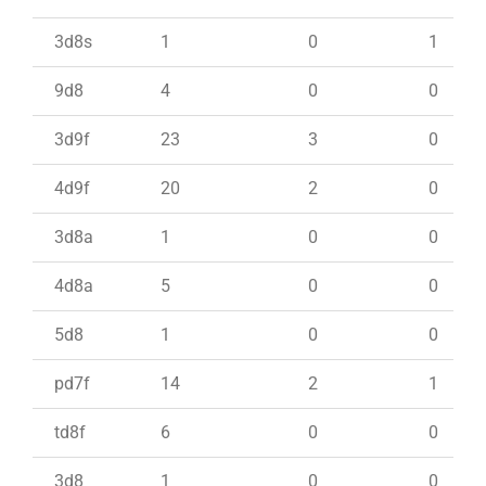
3d8s
1
0
1
9d8
4
0
0
3d9f
23
3
0
4d9f
20
2
0
3d8a
1
0
0
4d8a
5
0
0
5d8
1
0
0
pd7f
14
2
1
td8f
6
0
0
3d8
1
0
0