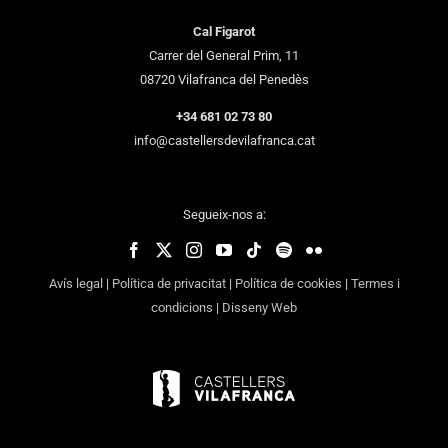
Cal Figarot
Carrer del General Prim, 11
08720 Vilafranca del Penedès
+34 681 02 73 80
info@castellersdevilafranca.cat
Segueix-nos a:
Avís legal
|
Política de privacitat
|
Política de cookies
|
Termes i
condicions
|
Disseny Web