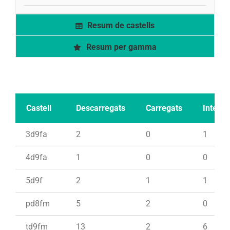
Resum de castells
Resum per gamma
Castell
Descarregats
Carregats
Intents
3d9fa
2
0
1
4d9fa
1
0
0
5d9f
2
1
1
pd8fm
5
2
0
td9fm
13
2
6