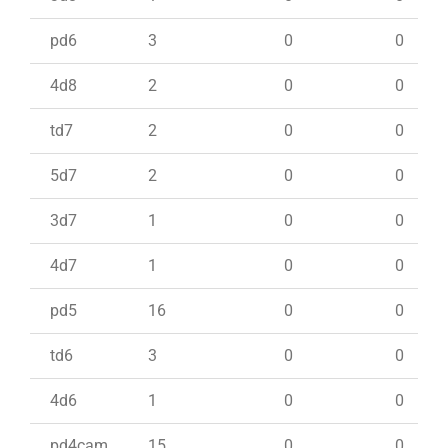
pd6
3
0
0
4d8
2
0
0
td7
2
0
0
5d7
2
0
0
3d7
1
0
0
4d7
1
0
0
pd5
16
0
0
td6
3
0
0
4d6
1
0
0
pd4cam
15
0
0