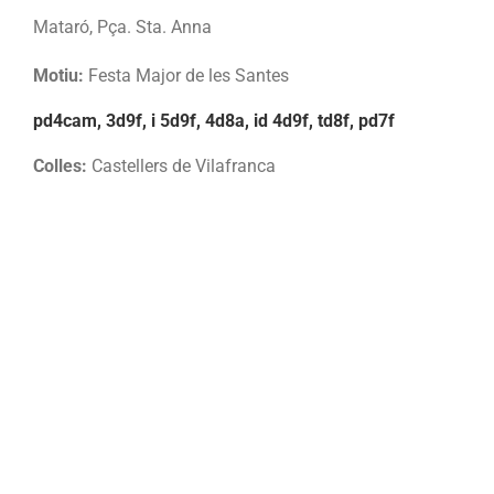
Mataró, Pça. Sta. Anna
Motiu:
Festa Major de les Santes
pd4cam, 3d9f, i 5d9f, 4d8a, id 4d9f, td8f, pd7f
Colles:
Castellers de Vilafranca