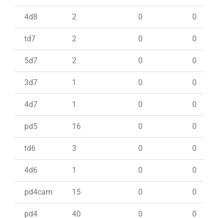
4d8
2
0
0
td7
2
0
0
5d7
2
0
0
3d7
1
0
0
4d7
1
0
0
pd5
16
0
0
td6
3
0
0
4d6
1
0
0
pd4cam
15
0
0
pd4
40
0
0