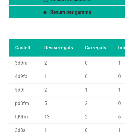
Resum per gamma
Castell
Descarregats
Carregats
Intents
3d9fa
2
0
1
4d9fa
1
0
0
5d9f
2
1
1
pd8fm
5
2
0
td9fm
13
2
6
3d8s
1
0
1