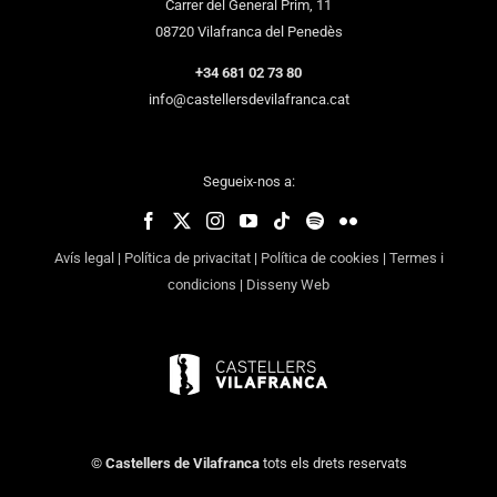
Carrer del General Prim, 11
08720 Vilafranca del Penedès
+34 681 02 73 80
info@castellersdevilafranca.cat
Segueix-nos a:
Avís legal
|
Política de privacitat
|
Política de cookies
|
Termes i
condicions
|
Disseny Web
©
Castellers de Vilafranca
tots els drets reservats