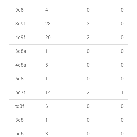
9d8
4
0
0
3d9f
23
3
0
4d9f
20
2
0
3d8a
1
0
0
4d8a
5
0
0
5d8
1
0
0
pd7f
14
2
1
td8f
6
0
0
3d8
1
0
0
pd6
3
0
0