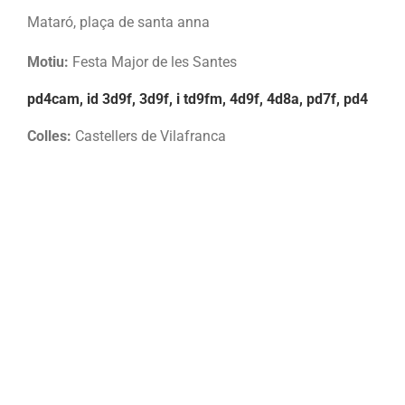
Mataró, plaça de santa anna
Motiu:
Festa Major de les Santes
pd4cam, id 3d9f, 3d9f, i td9fm, 4d9f, 4d8a, pd7f, pd4
Colles:
Castellers de Vilafranca