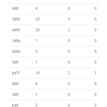
9d8
4
0
0
3d9f
23
3
0
4d9f
20
2
0
3d8a
1
0
0
4d8a
5
0
0
5d8
1
0
0
pd7f
14
2
1
td8f
6
0
0
3d8
1
0
0
pd6
3
0
0