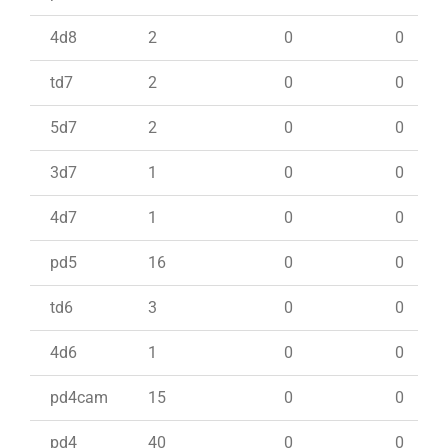
4d8
2
0
0
td7
2
0
0
5d7
2
0
0
3d7
1
0
0
4d7
1
0
0
pd5
16
0
0
td6
3
0
0
4d6
1
0
0
pd4cam
15
0
0
pd4
40
0
0