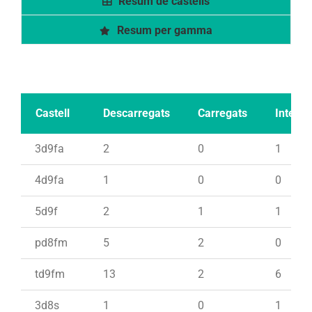
Resum de castells
Resum per gamma
Castell
Descarregats
Carregats
Intents
3d9fa
2
0
1
4d9fa
1
0
0
5d9f
2
1
1
pd8fm
5
2
0
td9fm
13
2
6
3d8s
1
0
1