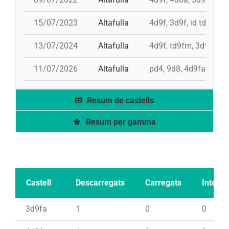
15/07/2023
Altafulla
4d9f, 3d9f, id td9fm,
13/07/2024
Altafulla
4d9f, td9fm, 3d9f, id
11/07/2026
Altafulla
pd4, 9d8, 4d9fa, id t
Resum de castells
Resum per gamma
Castell
Descarregats
Carregats
Intents
3d9fa
1
0
0