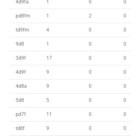
4d9fa
1
0
0
pd8fm
1
2
0
td9fm
4
0
0
9d8
1
0
0
3d9f
17
0
0
4d9f
9
0
0
4d8a
9
0
0
5d8
5
0
0
pd7f
11
0
0
td8f
9
0
0