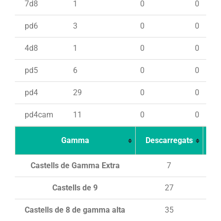
7d8
1
0
0
pd6
3
0
0
4d8
1
0
0
pd5
6
0
0
pd4
29
0
0
pd4cam
11
0
0
Gamma
Descarregats
Ca
Castells de Gamma Extra
7
Castells de 9
27
Castells de 8 de gamma alta
35